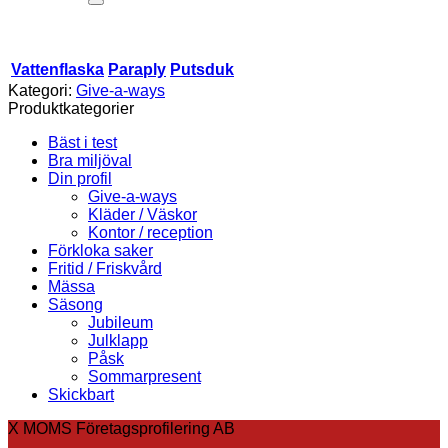
Vattenflaska
Paraply
Putsduk
Kategori:
Give-a-ways
Produktkategorier
Bäst i test
Bra miljöval
Din profil
Give-a-ways
Kläder / Väskor
Kontor / reception
Förkloka saker
Fritid / Friskvård
Mässa
Säsong
Jubileum
Julklapp
Påsk
Sommarpresent
Skickbart
X MOMS Företagsprofilering AB