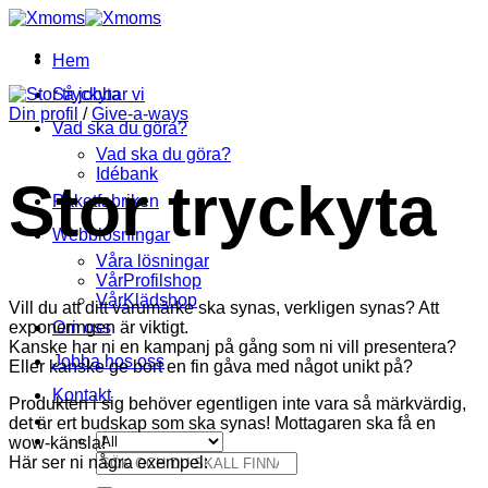
Skip
to
content
Hem
Så jobbar vi
Din profil
/
Give-a-ways
Vad ska du göra?
Vad ska du göra?
Idébank
Stor tryckyta
Paketfabriken
Webblösningar
Våra lösningar
VårProfilshop
VårKlädshop
Vill du att ditt varumärke ska synas, verkligen synas? Att
exponeringen är viktigt.
Om oss
Kanske har ni en kampanj på gång som ni vill presentera?
Jobba hos oss
Eller kanske ge bort en fin gåva med något unikt på?
Kontakt
Produkten i sig behöver egentligen inte vara så märkvärdig,
det är ert budskap som ska synas! Mottagaren ska få en
wow-känsla!
Sök
Här ser ni några exempel:
efter: