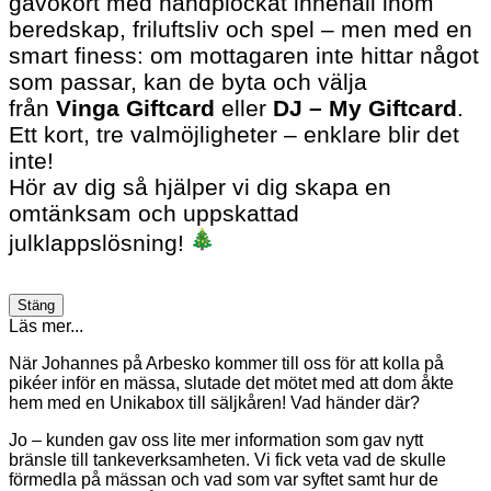
gåvokort med handplockat innehåll inom
beredskap, friluftsliv och spel – men med en
smart finess: om mottagaren inte hittar något
som passar, kan de byta och välja
från
Vinga Giftcard
eller
DJ – My Giftcard
.
Ett kort, tre valmöjligheter – enklare blir det
inte!
Hör av dig så hjälper vi dig skapa en
omtänksam och uppskattad
julklappslösning!
Stäng
Läs mer...
När Johannes på Arbesko kommer till oss för att kolla på
pikéer inför en mässa, slutade det mötet med att dom åkte
hem med en Unikabox till säljkåren! Vad händer där?
Jo – kunden gav oss lite mer information som gav nytt
bränsle till tankeverksamheten. Vi fick veta vad de skulle
förmedla på mässan och vad som var syftet samt hur de