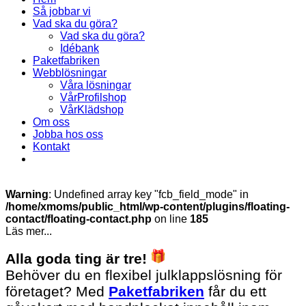
Så jobbar vi
Vad ska du göra?
Vad ska du göra?
Idébank
Paketfabriken
Webblösningar
Våra lösningar
VårProfilshop
VårKlädshop
Om oss
Jobba hos oss
Kontakt
Warning
: Undefined array key "fcb_field_mode" in
/home/xmoms/public_html/wp-content/plugins/floating-
contact/floating-contact.php
on line
185
Läs mer...
Alla goda ting är tre!
Behöver du en flexibel julklappslösning för
företaget? Med
Paketfabriken
får du ett