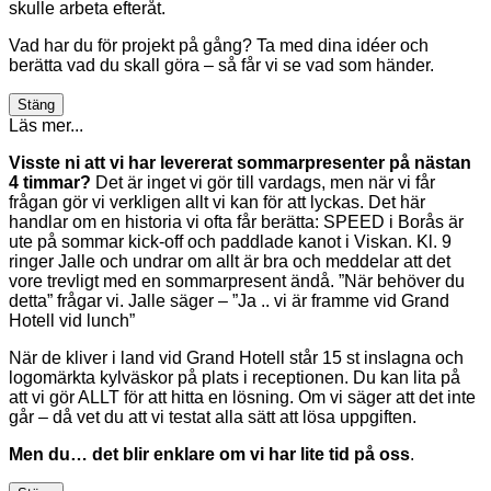
skulle arbeta efteråt.
Vad har du för projekt på gång? Ta med dina idéer och
berätta vad du skall göra – så får vi se vad som händer.
Stäng
Läs mer...
Visste ni att vi har levererat sommarpresenter på nästan
4 timmar?
Det är inget vi gör till vardags, men när vi får
frågan gör vi verkligen allt vi kan för att lyckas. Det här
handlar om en historia vi ofta får berätta: SPEED i Borås är
ute på sommar kick-off och paddlade kanot i Viskan. Kl. 9
ringer Jalle och undrar om allt är bra och meddelar att det
vore trevligt med en sommarpresent ändå. ”När behöver du
detta” frågar vi. Jalle säger – ”Ja .. vi är framme vid Grand
Hotell vid lunch”
När de kliver i land vid Grand Hotell står 15 st inslagna och
logomärkta kylväskor på plats i receptionen. Du kan lita på
att vi gör ALLT för att hitta en lösning. Om vi säger att det inte
går – då vet du att vi testat alla sätt att lösa uppgiften.
Men du… det blir enklare om vi har lite tid på oss
.