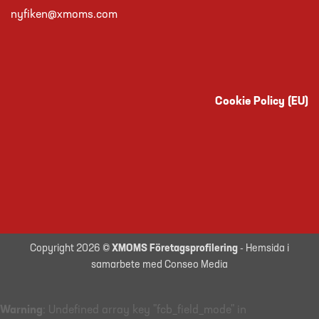
nyfiken@xmoms.com
Cookie Policy (EU)
Copyright 2026 ©
XMOMS Företagsprofilering
- Hemsida i
samarbete med Conseo Media
Warning
: Undefined array key "fcb_field_mode" in