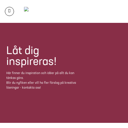
Skip
to
content
Låt dig
inspireras!
Här finner du inspiration och idéer på allt du kan
tänkas göra.
Blir du nyfiken eller vill ha fler förslag på kreativa
lösningar - kontakta oss!