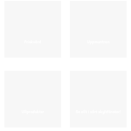
Friskvård
Uppmuntran
Ullprodukter
Se allt i vårt skyltfönster!