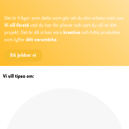
Det är frågor som detta som gör att du ska arbeta med oss.
Vi vill förstå
vad du har för planer och vart du vill ta ditt
projekt. Det är då vi kan vara
kreativa
och hitta produkter
som lyfter
ditt varumärke
.
Så jobbar vi
Vi vill tipsa om: