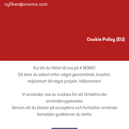
nyfiken@xmoms.com
Cookie Policy (EU)
Kul att du hittat till oss på X MOMS!
Då letar du säkert efter något genomtänkt, kreativt,
miljösmart till något projekt. Välkommen!
Vi använder oss av cookies för att förbättra din
Copyright 2026 ©
XMOMS Företagsprofilering
- Hemsida i
användarupplevelse.
samarbete med Conseo Media
Genom att du klickar på acceptera och fortsätter använda
hemsidan godkänner du detta.
Warning
: Undefined array key "fcb_field_mode" in