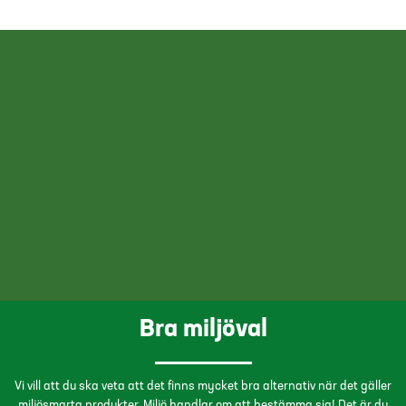
Bra miljöval
Vi vill att du ska veta att det finns mycket bra alternativ när det gäller
miljösmarta produkter. Miljö handlar om att bestämma sig! Det är du