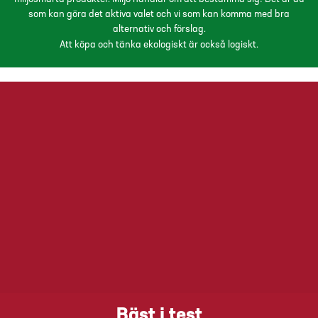
som kan göra det aktiva valet och vi som kan komma med bra
alternativ och förslag.
Att köpa och tänka ekologiskt är också logiskt.
Bäst i test