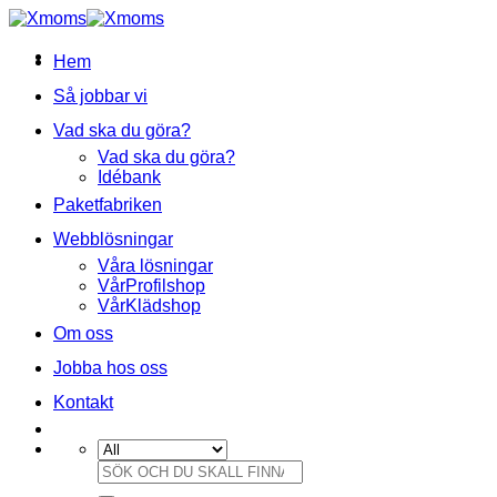
Skip
to
content
Hem
Så jobbar vi
Vad ska du göra?
Vad ska du göra?
Idébank
Paketfabriken
Webblösningar
Våra lösningar
VårProfilshop
VårKlädshop
Om oss
Jobba hos oss
Kontakt
Sök
efter: