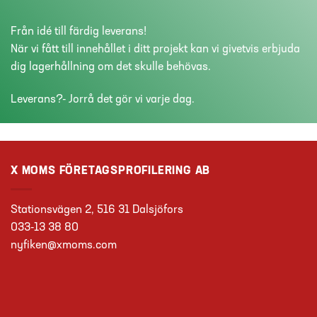
Från idé till färdig leverans!
När vi fått till innehållet i ditt projekt kan vi givetvis erbjuda
dig lagerhållning om det skulle behövas.
Leverans?- Jorrå det gör vi varje dag.
X MOMS FÖRETAGSPROFILERING AB
Stationsvägen 2, 516 31 Dalsjöfors
033-13 38 80
nyfiken@xmoms.com