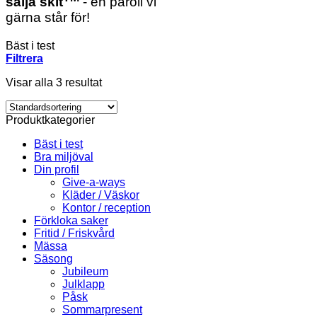
sälja skit
- en paroll vi
gärna står för!
Bäst i test
Filtrera
Visar alla 3 resultat
Produktkategorier
Bäst i test
Bra miljöval
Din profil
Give-a-ways
Kläder / Väskor
Kontor / reception
Förkloka saker
Fritid / Friskvård
Mässa
Säsong
Jubileum
Julklapp
Påsk
Sommarpresent