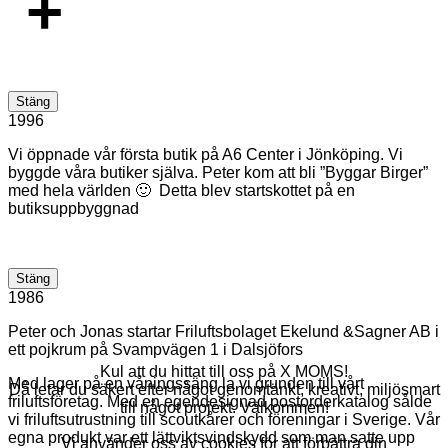
+
Stäng
1996
Vi öppnade vår första butik på A6 Center i Jönköping. Vi
byggde våra butiker själva. Peter kom att bli ”Byggar Birger”
med hela världen 🙂 Detta blev startskottet på en
butiksuppbyggnad
Stäng
1986
Peter och Jonas startar Friluftsbolaget Ekelund &Sagner AB i
ett pojkrum på Svampvägen 1 i Dalsjöfors
Kul att du hittat till oss på X MOMS!
Med lager på en våningssäng la vi grunden till vårt
Då letar du säkert efter något genomtänkt, kreativt, miljösmart
friluftsföretag. Med en egendesignad postorderkatalog sålde
till något projekt. Välkommen!
vi friluftsutrustning till scoutkårer och föreningar i Sverige. Vår
egna produkt var ett lättviktsvindskydd som man satte upp
Vi använder oss av cookies för att förbättra din