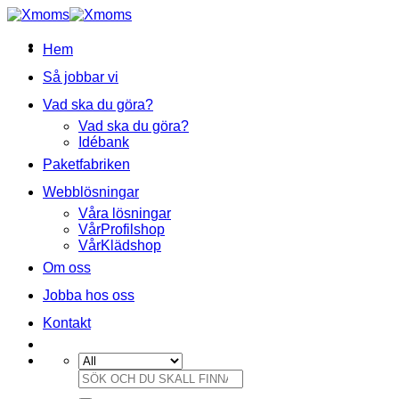
Skip
to
content
Hem
Så jobbar vi
Vad ska du göra?
Vad ska du göra?
Idébank
Paketfabriken
Webblösningar
Våra lösningar
VårProfilshop
VårKlädshop
Om oss
Jobba hos oss
Kontakt
Sök
efter: