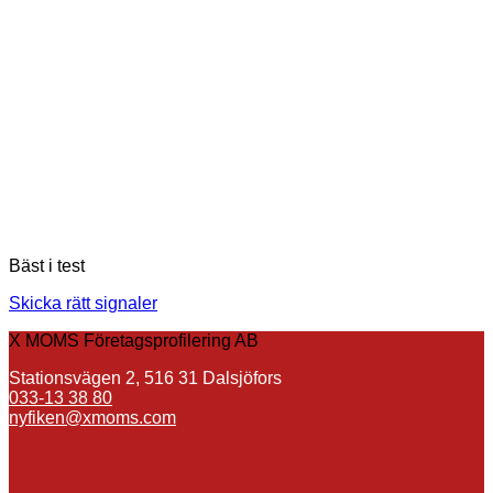
Bäst i test
Skicka rätt signaler
X MOMS Företagsprofilering AB
Stationsvägen 2, 516 31 Dalsjöfors
033-13 38 80
nyfiken@xmoms.com