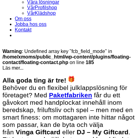
Våra lösningar
VårProfilshop
VårKlädshop
Om oss
Jobba hos oss
Kontakt
Warning
: Undefined array key "fcb_field_mode" in
/home/xmoms/public_html/wp-content/plugins/floating-
contact/floating-contact.php
on line
185
Läs mer...
Alla goda ting är tre!
Behöver du en flexibel julklappslösning för
företaget? Med
Paketfabriken
får du ett
gåvokort med handplockat innehåll inom
beredskap, friluftsliv och spel – men med en
smart finess: om mottagaren inte hittar något
som passar, kan de byta och välja
från
Vinga Giftcard
eller
DJ – My Giftcard
.