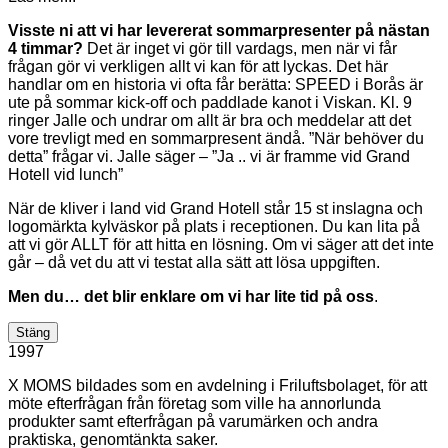
Visste ni att vi har levererat sommarpresenter på nästan
4 timmar?
Det är inget vi gör till vardags, men när vi får
frågan gör vi verkligen allt vi kan för att lyckas. Det här
handlar om en historia vi ofta får berätta: SPEED i Borås är
ute på sommar kick-off och paddlade kanot i Viskan. Kl. 9
ringer Jalle och undrar om allt är bra och meddelar att det
vore trevligt med en sommarpresent ändå. ”När behöver du
detta” frågar vi. Jalle säger – ”Ja .. vi är framme vid Grand
Hotell vid lunch”
När de kliver i land vid Grand Hotell står 15 st inslagna och
logomärkta kylväskor på plats i receptionen. Du kan lita på
att vi gör ALLT för att hitta en lösning. Om vi säger att det inte
går – då vet du att vi testat alla sätt att lösa uppgiften.
Men du… det blir enklare om vi har lite tid på oss
.
Stäng
1997
X MOMS bildades som en avdelning i Friluftsbolaget, för att
möte efterfrågan från företag som ville ha annorlunda
produkter samt efterfrågan på varumärken och andra
praktiska, genomtänkta saker.