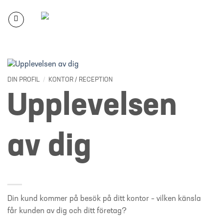
Skip
to
content
DIN PROFIL
/
KONTOR / RECEPTION
Upplevelsen
av dig
Din kund kommer på besök på ditt kontor – vilken känsla
får kunden av dig och ditt företag?