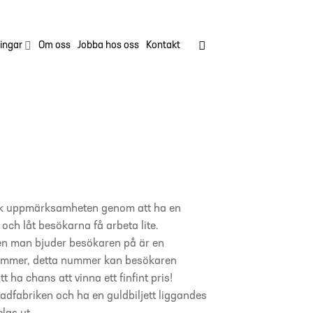
ingar
Om oss
Jobba hos oss
Kontakt
Väck uppmärksamheten genom att ha en
 och låt besökarna få arbeta lite.
ten man bjuder besökaren på är en
t nummer, detta nummer kan besökaren
t ha chans att vinna ett finfint pris!
adfabriken och ha en guldbiljett liggandes