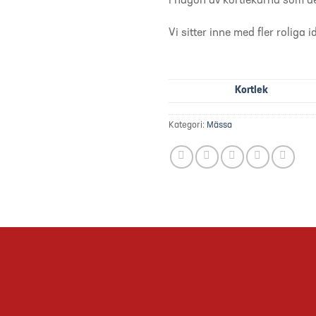
i någon av kortlekarna som de
Vi sitter inne med fler roliga i
Kortlek
Kategori:
Mässa