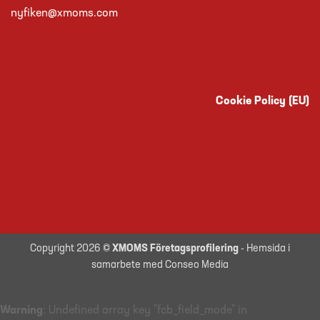
nyfiken@xmoms.com
Cookie Policy (EU)
Copyright 2026 ©
XMOMS Företagsprofilering
- Hemsida i
samarbete med Conseo Media
Warning
: Undefined array key "fcb_field_mode" in