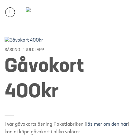
Skip
to
content
SÄSONG
/
JULKLAPP
Gåvokort
400kr
I vår gåvokortslösning Paketfabriken (
läs mer om den här
)
kan ni köpa gåvokort i olika valörer.