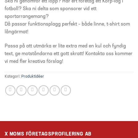
Ska ni genomför ett lopp? Har ert företag ett Korp-lag i
fotboll? Ska ni delta som sponsorer vid ett
sportarrangemang?
Då passar funktionsplagg perfekt – både linne, t-shirt som
långärmat!
Passa på att utmärka er lite extra med en kul och fyndig
text, ge motståndarna ett gott skratt! Kontakta oss kommer
vi med fler kreativa förslag!
Kategori:
Produktidéer
X MOMS FÖRETAGSPROFILERING AB