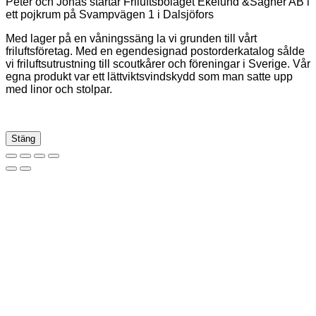
Peter och Jonas startar Friluftsbolaget Ekelund &Sagner AB i
ett pojkrum på Svampvägen 1 i Dalsjöfors
Med lager på en våningssäng la vi grunden till vårt
friluftsföretag. Med en egendesignad postorderkatalog sålde
vi friluftsutrustning till scoutkårer och föreningar i Sverige. Vår
egna produkt var ett lättviktsvindskydd som man satte upp
med linor och stolpar.
Stäng