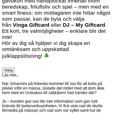
gåvokort med handplockat innehåll inom
beredskap, friluftsliv och spel – men med en
smart finess: om mottagaren inte hittar något
som passar, kan de byta och välja
från
Vinga Giftcard
eller
DJ – My Giftcard
.
Ett kort, tre valmöjligheter – enklare blir det
inte!
Hör av dig så hjälper vi dig skapa en
omtänksam och uppskattad
julklappslösning!
Stäng
Läs mer...
När Johannes på Arbesko kommer till oss för att kolla på
pikéer inför en mässa, slutade det mötet med att dom åkte
hem med en Unikabox till säljkåren! Vad händer där?
Jo – kunden gav oss lite mer information som gav nytt
bränsle till tankeverksamheten. Vi fick veta vad de skulle
förmedla på mässan och vad som var syftet samt hur de