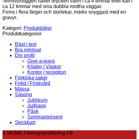
Termosmuggen håller drycken varm i ca 4 timmar eller kall i
ca 12 timmar med sina dubbla rostfria väggar.
Finns i flera färger och storlekar, märks snyggast med en
gravyr.
Kategori:
Produktidéer
Produktkategorier
Bäst i test
Bra miljöval
Din profil
Give-a-ways
Kläder / Väskor
Kontor / reception
Förkloka saker
Fritid / Friskvård
Mässa
Säsong
Jubileum
Julklapp
Påsk
Sommarpresent
Skickbart
X MOMS Företagsprofilering AB