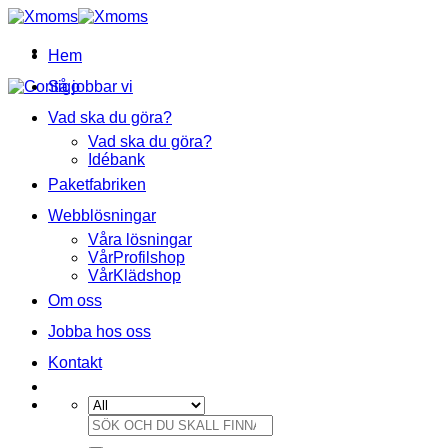
Skip
to
content
Hem
Så jobbar vi
Vad ska du göra?
Vad ska du göra?
Idébank
Paketfabriken
Webblösningar
Våra lösningar
VårProfilshop
VårKlädshop
Om oss
Jobba hos oss
Kontakt
Sök
efter: