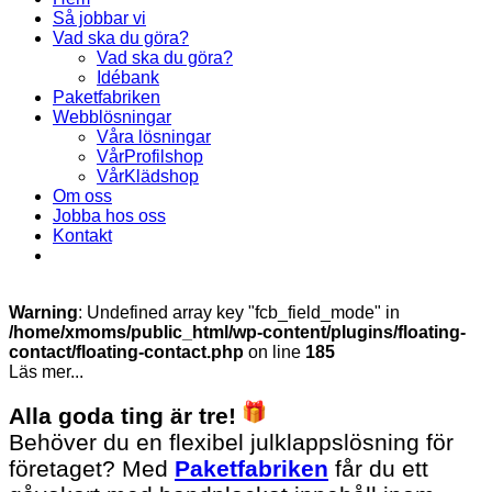
Så jobbar vi
Vad ska du göra?
Vad ska du göra?
Idébank
Paketfabriken
Webblösningar
Våra lösningar
VårProfilshop
VårKlädshop
Om oss
Jobba hos oss
Kontakt
Warning
: Undefined array key "fcb_field_mode" in
/home/xmoms/public_html/wp-content/plugins/floating-
contact/floating-contact.php
on line
185
Läs mer...
Alla goda ting är tre!
Behöver du en flexibel julklappslösning för
företaget? Med
Paketfabriken
får du ett