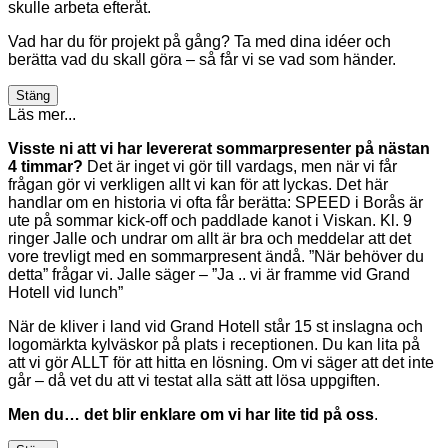
skulle arbeta efteråt.
Vad har du för projekt på gång? Ta med dina idéer och
berätta vad du skall göra – så får vi se vad som händer.
Stäng
Läs mer...
Visste ni att vi har levererat sommarpresenter på nästan
4 timmar?
Det är inget vi gör till vardags, men när vi får
frågan gör vi verkligen allt vi kan för att lyckas. Det här
handlar om en historia vi ofta får berätta: SPEED i Borås är
ute på sommar kick-off och paddlade kanot i Viskan. Kl. 9
ringer Jalle och undrar om allt är bra och meddelar att det
vore trevligt med en sommarpresent ändå. ”När behöver du
detta” frågar vi. Jalle säger – ”Ja .. vi är framme vid Grand
Hotell vid lunch”
När de kliver i land vid Grand Hotell står 15 st inslagna och
logomärkta kylväskor på plats i receptionen. Du kan lita på
att vi gör ALLT för att hitta en lösning. Om vi säger att det inte
går – då vet du att vi testat alla sätt att lösa uppgiften.
Men du… det blir enklare om vi har lite tid på oss
.