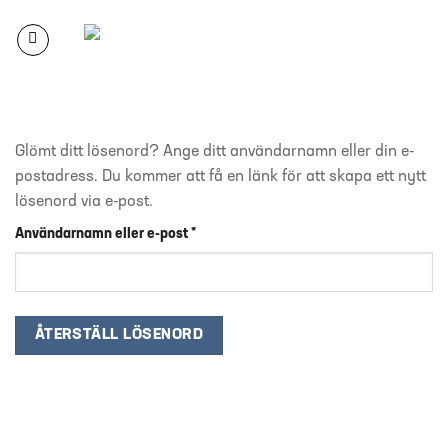
Skip
to
content
Glömt ditt lösenord? Ange ditt användarnamn eller din e-
postadress. Du kommer att få en länk för att skapa ett nytt
lösenord via e-post.
Obligatoriskt
Användarnamn eller e-post
*
ÅTERSTÄLL LÖSENORD